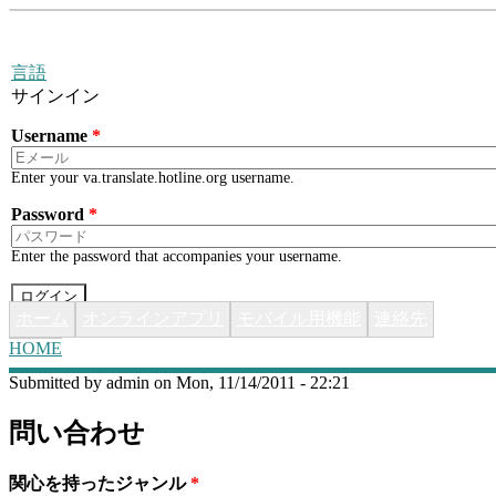
Skip to main content
言語
サインイン
Username
*
Enter your va.translate.hotline.org username.
Password
*
Enter the password that accompanies your username.
ホーム
オンラインアプリ
モバイル用機能
連絡先
HOME
YOU ARE HERE
Submitted by
admin
on Mon, 11/14/2011 - 22:21
問い合わせ
関心を持ったジャンル
*